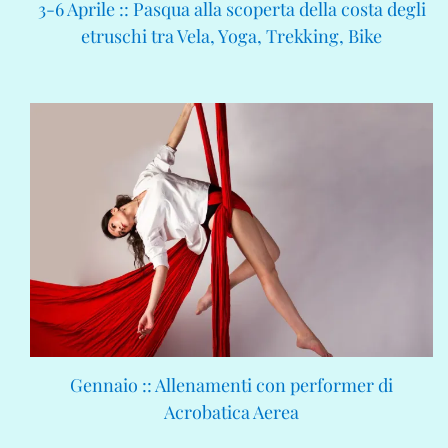
3-6 Aprile :: Pasqua alla scoperta della costa degli
etruschi tra Vela, Yoga, Trekking, Bike
Gennaio :: Allenamenti con performer di
Acrobatica Aerea