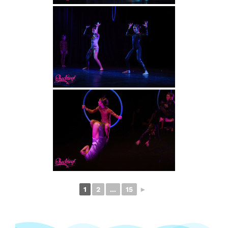
1
2
...
15
►