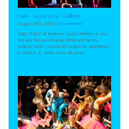
Cats – 10/05/2024 – Gallery
Giugno 25th, 2024
|
0 Commenti
Cats “Cats” di Andrew Lloyd Webber è uno
dei più famosi Musical della storia: ha
battuto tutti i record di longevità, spettatori
e incassi. E’ stato visto da oltre