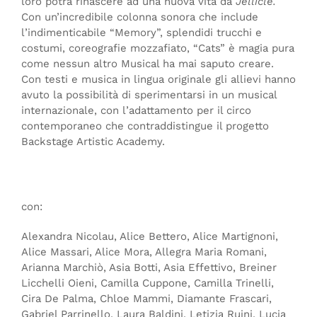
loro potrà rinascere ad una nuova vita da
Jellicle.
Con un’incredibile colonna sonora che include
l’indimenticabile “Memory”, splendidi trucchi e
costumi, coreografie mozzafiato, “Cats” è magia pura
come nessun altro Musical ha mai saputo creare.
Con testi e musica in lingua originale gli allievi hanno
avuto la possibilità di sperimentarsi in un musical
internazionale, con l’adattamento per il circo
contemporaneo che contraddistingue il progetto
Backstage Artistic Academy.
con:
Alexandra Nicolau, Alice Bettero, Alice Martignoni,
Alice Massari, Alice Mora, Allegra Maria Romani,
Arianna Marchiò, Asia Botti, Asia Effettivo, Breiner
Licchelli Oieni, Camilla Cuppone, Camilla Trinelli,
Cira De Palma, Chloe Mammi, Diamante Frascari,
Gabriel Parrinello, Laura Baldini, Letizia Ruini, Lucia