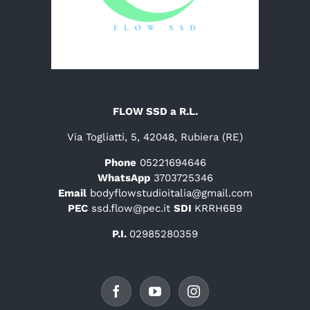
FLOW SSD a R.L.
Via Togliatti, 5, 42048, Rubiera (RE)
Phone
05221694646
WhatsApp
3703725346
Email
bodyflowstudioitalia@gmail.com
PEC
ssd.flow@pec.it
SDI
KRRH6B9
P.I.
02985280359