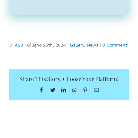
Di
AB0
|
Giugno 25th, 2024
|
Gallery
,
News
|
0 Commenti
Share This Story, Choose Your Platform!
Facebook
Twitter
LinkedIn
WhatsApp
Pinterest
Email