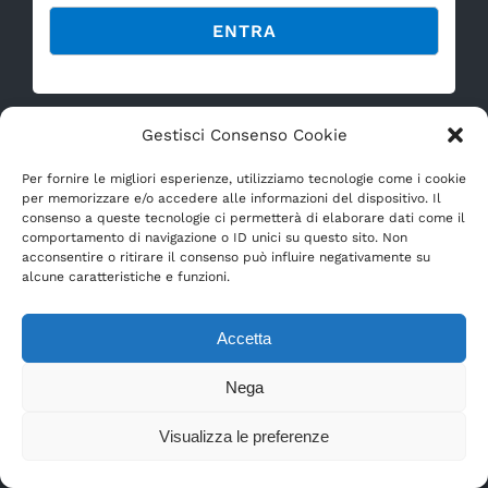
Alternative:
Gestisci Consenso Cookie
ISCRIVITI ALLA NEWSLETTER
Per fornire le migliori esperienze, utilizziamo tecnologie come i cookie
per memorizzare e/o accedere alle informazioni del dispositivo. Il
consenso a queste tecnologie ci permetterà di elaborare dati come il
Nome
comportamento di navigazione o ID unici su questo sito. Non
acconsentire o ritirare il consenso può influire negativamente su
alcune caratteristiche e funzioni.
Cognome
Accetta
Data di Nascita
Nega
Need help?
Visualizza le preferenze
Interesse per Yoga, Meditazione, Pilates, Postura,
Salute e Olistica?