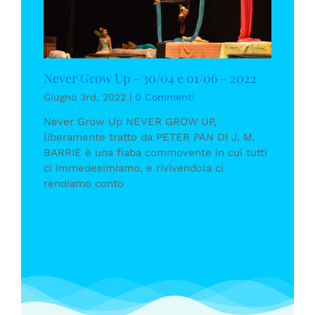
Never Grow Up – 30/04 e 01/06 – 2022
Giugno 3rd, 2022
|
0 Commenti
Never Grow Up NEVER GROW UP,
liberamente tratto da PETER PAN DI J. M.
BARRIE è una fiaba commovente in cui tutti
ci immedesimiamo, e rivivendola ci
rendiamo conto