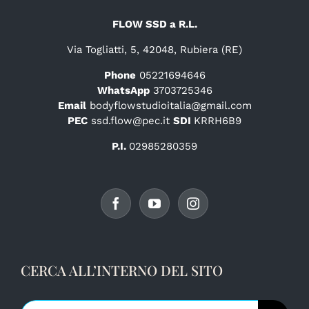
FLOW SSD a R.L.
Via Togliatti, 5, 42048, Rubiera (RE)
Phone
05221694646
WhatsApp
3703725346
Email
bodyflowstudioitalia@gmail.com
PEC
ssd.flow@pec.it
SDI
KRRH6B9
P.I.
02985280359
CERCA ALL’INTERNO DEL SITO
Cerca