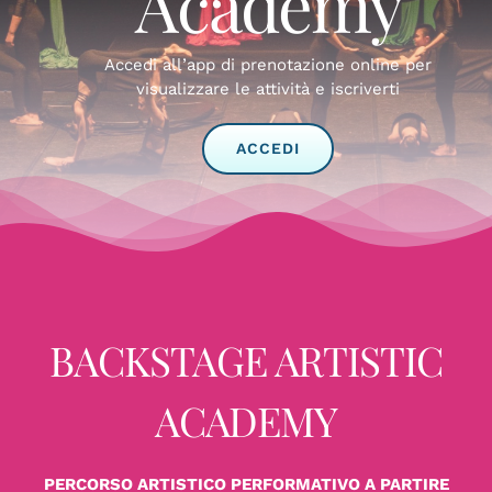
Academy
Accedi all’app di prenotazione online per
visualizzare le attività e iscriverti
ACCEDI
BACKSTAGE ARTISTIC
ACADEMY
PERCORSO ARTISTICO PERFORMATIVO A PARTIRE