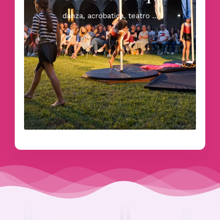
ricerche al confine tra danza e circo,
sempre però con un forte riguardo verso
danza, acrobatica, teatro ...
la componente musicale. Acrobati e
aerialists, equilibristi e danzatori,
musicisti e giocolieri fondono insieme le
loro abilità in performance uniche e
strabilianti che narrano una storia e
discostandosi dal circo tradizionale si
avvicinano al teatro colto, in un forte
cambiamento culturale.