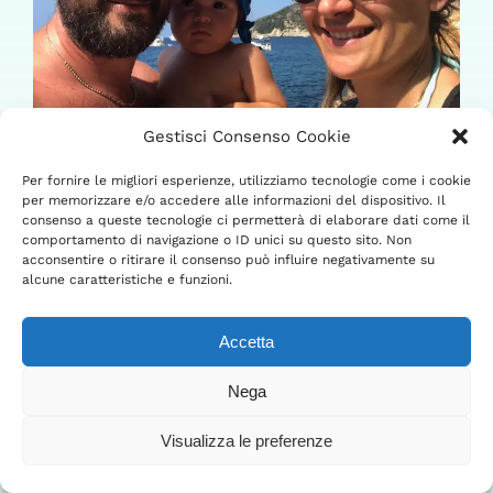
Gestisci Consenso Cookie
Per fornire le migliori esperienze, utilizziamo tecnologie come i cookie
Il Filo Invisibile del Mare: Come Sofia è
per memorizzare e/o accedere alle informazioni del dispositivo. Il
Diventata la Nostra Casa e la Nostra Storia
consenso a queste tecnologie ci permetterà di elaborare dati come il
comportamento di navigazione o ID unici su questo sito. Non
Giugno 24th, 2026
|
0 Commenti
acconsentire o ritirare il consenso può influire negativamente su
alcune caratteristiche e funzioni.
Il Filo Invisibile del Mare: Come Sofia è Diventata la
Nostra Casa e la Nostra Storia Ci sono storie che
iniziano molto prima del momento in
Accetta
Nega
Visualizza le preferenze