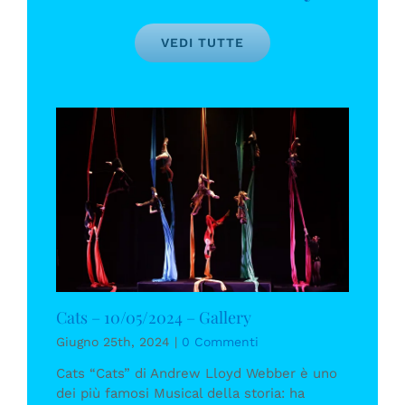
VEDI TUTTE
Cats – 10/05/2024 – Gallery
Giugno 25th, 2024
|
0 Commenti
Cats “Cats” di Andrew Lloyd Webber è uno
dei più famosi Musical della storia: ha