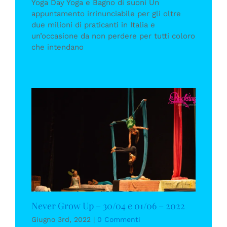
Yoga Day Yoga e Bagno di suoni Un
appuntamento irrinunciabile per gli oltre
due milioni di praticanti in Italia e
un’occasione da non perdere per tutti coloro
che intendano
Never Grow Up – 30/04 e 01/06 – 2022
Giugno 3rd, 2022
|
0 Commenti