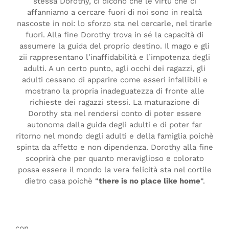
stessa Dorothy, ci dicono che le virtù che ci
affanniamo a cercare fuori di noi sono in realtà
nascoste in noi: lo sforzo sta nel cercarle, nel tirarle
fuori. Alla fine Dorothy trova in sé la capacità di
assumere la guida del proprio destino. Il mago e gli
zii rappresentano l’inaffidabilità e l’impotenza degli
adulti. A un certo punto, agli occhi dei ragazzi, gli
adulti cessano di apparire come esseri infallibili e
mostrano la propria inadeguatezza di fronte alle
richieste dei ragazzi stessi. La maturazione di
Dorothy sta nel rendersi conto di poter essere
autonoma dalla guida degli adulti e di poter far
ritorno nel mondo degli adulti e della famiglia poichè
spinta da affetto e non dipendenza. Dorothy alla fine
scoprirà che per quanto meraviglioso e colorato
possa essere il mondo la vera felicità sta nel cortile
dietro casa poichè “
there is no place like home
“.
con