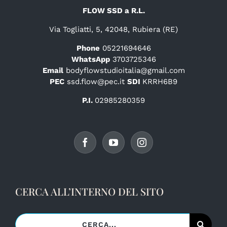
FLOW SSD a R.L.
Via Togliatti, 5, 42048, Rubiera (RE)
Phone
05221694646
WhatsApp
3703725346
Email
bodyflowstudioitalia@gmail.com
PEC
ssd.flow@pec.it
SDI
KRRH6B9
P.I.
02985280359
CERCA ALL’INTERNO DEL SITO
Cerca