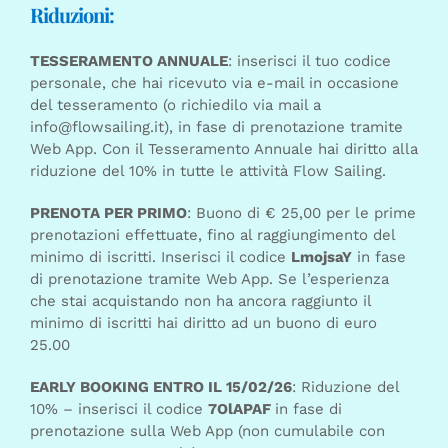
Riduzioni:
TESSERAMENTO ANNUALE
: inserisci il tuo codice
personale, che hai ricevuto via e-mail in occasione
del tesseramento (o richiedilo via mail a
info@flowsailing.it), in fase di prenotazione tramite
Web App. Con il Tesseramento Annuale hai diritto alla
riduzione del 10% in tutte le attività Flow Sailing.
PRENOTA PER PRIMO
: Buono di € 25,00 per le prime
prenotazioni effettuate, fino al raggiungimento del
minimo di iscritti. Inserisci il codice
LmojsaY
in fase
di prenotazione tramite Web App. Se l’esperienza
che stai acquistando non ha ancora raggiunto il
minimo di iscritti hai diritto ad un buono di euro
25.00
EARLY BOOKING ENTRO IL 15/02/26
: Riduzione del
10% – inserisci il codice
7OlAPAF
in fase di
prenotazione sulla Web App (non cumulabile con