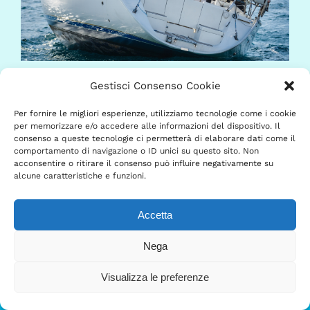
13-15/03 :: Allenamento per regata con Dario
Gestisci Consenso Cookie
Noseda
Per fornire le migliori esperienze, utilizziamo tecnologie come i cookie
per memorizzare e/o accedere alle informazioni del dispositivo. Il
consenso a queste tecnologie ci permetterà di elaborare dati come il
comportamento di navigazione o ID unici su questo sito. Non
acconsentire o ritirare il consenso può influire negativamente su
alcune caratteristiche e funzioni.
Accetta
Scopri di più su di noi…
Nega
Need help?
Visualizza le preferenze