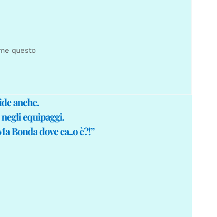
ome questo
ide anche.
 negli equipaggi.
“Ma Bonda dove ca..o è?!”