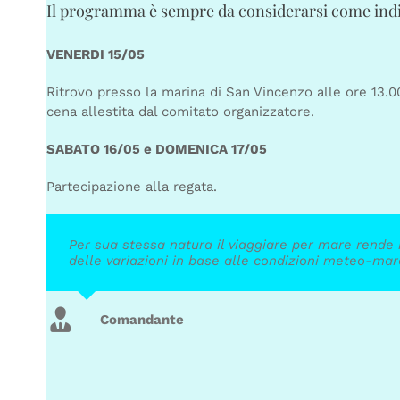
Il programma è sempre da considerarsi come indic
VENERDI 15/05
Ritrovo presso la marina di San Vincenzo alle ore 13.00
cena allestita dal comitato organizzatore.
SABATO 16/05 e DOMENICA 17/05
Partecipazione alla regata.
Per sua stessa natura il viaggiare per mare rende
delle variazioni in base alle condizioni meteo-mar
Comandante