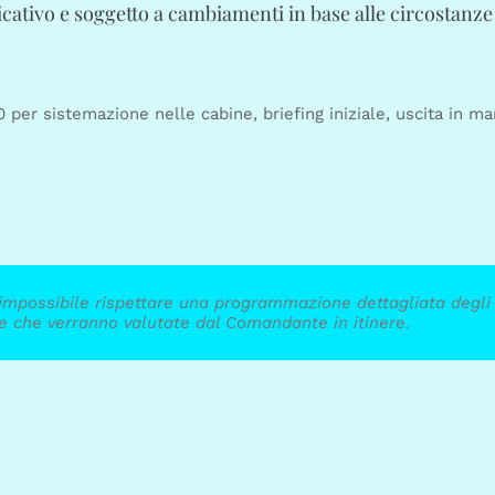
ativo e soggetto a cambiamenti in base alle circostanze
 per sistemazione nelle cabine, briefing iniziale, uscita in ma
 impossibile rispettare una programmazione dettagliata degli 
e che verranno valutate dal Comandante in itinere.