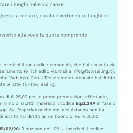
tare i luoghi nelle vicinanze
ngresso a mostre, parchi divertimento, luoghi di
inserito alla voce la quota comprende
: inserisci il tuo codice personale, che hai ricevuto via
eramento (o richiedilo via mail a info@flowsailing.it),
mite Web App. Con il Tesseramento Annuale hai diritto
te le attività Flow Sailing.
no di € 25,00 per le prime prenotazioni effettuate,
inimo di iscritti. Inserisci il codice
EqZL2RP
in fase di
pp. Se l’esperienza che stai acquistando non ha
i iscritti hai diritto ad un buono di euro 25.00
15/02/26
: Riduzione del 10% – inserisci il codice