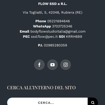
FLOW SSD a R.L.
Via Togliatti, 5, 42048, Rubiera (RE)
Phone
05221694646
WhatsApp
3703725346
Email
bodyflowstudioitalia@gmail.com
PEC
ssd.flow@pec.it
SDI
KRRH6B9
P.I.
02985280359
CERCA ALL’INTERNO DEL SITO
Cerca