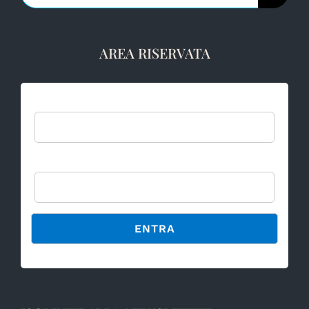
per:
AREA RISERVATA
Username:
Password
Alternative: