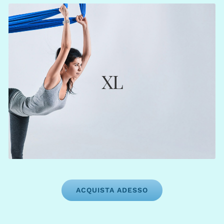
EXTRA LARGE
€ 2340
XL
180 crediti (€ 13,00)
Web App:
146 crediti (€ 16,02)
Segreteria:
12 mesi
Scadenza:
ACQUISTA ADESSO