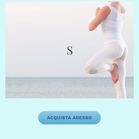
SMALL
€ 384
S
: 24 crediti (€ 16,00)
Web App
19 crediti (€ 20,21)
Segreteria:
3 mesi
Scadenza:
ACQUISTA ADESSO