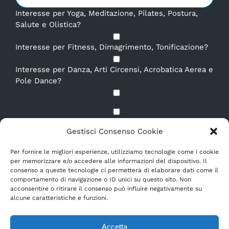
Interesse per Yoga, Meditazione, Pilates, Postura,
Salute e Olistica?
Interesse per Fitness, Dimagrimento, Tonificazione?
Interesse per Danza, Arti Circensi, Acrobatica Aerea e
Pole Dance?
Dichiaro di aver letto e compreso la
Privacy Policy.
*
Gestisci Consenso Cookie
E-mail
*
Per fornire le migliori esperienze, utilizziamo tecnologie come i cookie
per memorizzare e/o accedere alle informazioni del dispositivo. Il
consenso a queste tecnologie ci permetterà di elaborare dati come il
comportamento di navigazione o ID unici su questo sito. Non
acconsentire o ritirare il consenso può influire negativamente su
alcune caratteristiche e funzioni.
Accetta