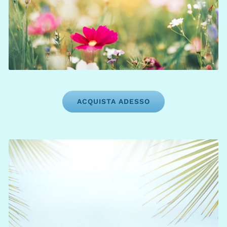
3 mesi
Scadenza:
Attivazione tramite Segreteria con Bonifico
Bancario entro il 31/05/26
ACQUISTA ADESSO
RIDUZIONE ESTIVA
entro il 31/05/26
Estate2026!
Inserisci il codice
per acquistare il tuo prossimo pacchetto con la
riduzione del 22%.
Vantaggi: