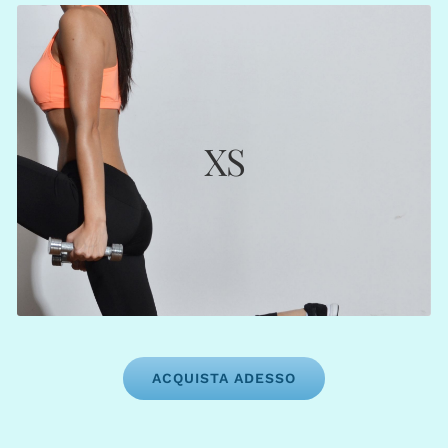
EXTRA SMALL
€ 204
XS
: 12 crediti (€ 17,00)
Web App
: 10 crediti (€ 20,40)
Segreteria
1,5 mesi
Scadenza:
ACQUISTA ADESSO