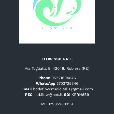
FLOW SSD a R.L.
Via Togliatti, 5, 42048, Rubiera (RE)
Phone
05221694646
WhatsApp
3703725346
Email
bodyflowstudioitalia@gmail.com
PEC
ssd.flow@pec.it
SDI
KRRH6B9
P.I.
02985280359