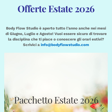
Offerte Estate 2026
Body Flow Studio è aperto tutto l’anno anche nei mesi
di Giugno, Luglio e Agosto! Vuoi essere sicuro di trovare
la disciplina che ti piace o conoscere gli orari estivi?
Scrivici a
info@bodyflowstudio.com
EXTRA SMALL
€ 180
: 12 crediti (€ 15,00)
Web App
Pacchetto Estate 2026
: 10 crediti (€ 18,00)
Segreteria