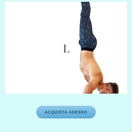
LARGE
€ 1260
L
: 90 crediti (€ 14,00)
Web App
: 72 crediti (€ 17,50)
Segreteria
: 12 mesi
Scadenza
ACQUISTA ADESSO