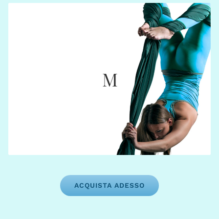
MEDIUM
€ 675
M
45 crediti (€ 15,00)
Web App:
36 crediti (€ 18,75)
Segreteria:
: 6 mesi
Scadenza
ACQUISTA ADESSO