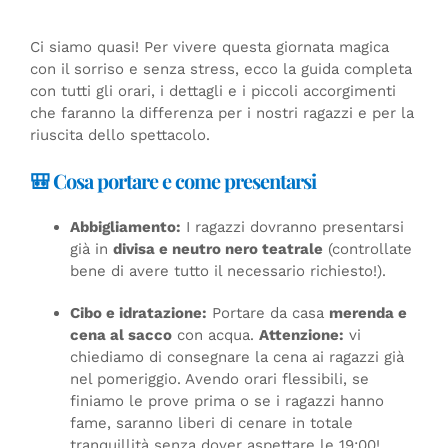
Ci siamo quasi! Per vivere questa giornata magica
con il sorriso e senza stress, ecco la guida completa
con tutti gli orari, i dettagli e i piccoli accorgimenti
che faranno la differenza per i nostri ragazzi e per la
riuscita dello spettacolo.
🎒 Cosa portare e come presentarsi
Abbigliamento:
I ragazzi dovranno presentarsi
già in
divisa e neutro nero teatrale
(controllate
bene di avere tutto il necessario richiesto!).
Cibo e idratazione:
Portare da casa
merenda e
cena al sacco
con acqua.
Attenzione:
vi
chiediamo di consegnare la cena ai ragazzi già
nel pomeriggio. Avendo orari flessibili, se
finiamo le prove prima o se i ragazzi hanno
fame, saranno liberi di cenare in totale
tranquillità senza dover aspettare le 19:00!