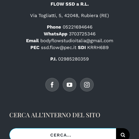
FLOW SSD a R.L.
Via Togliatti, 5, 42048, Rubiera (RE)
Phone
05221694646
WhatsApp
3703725346
Email
bodyflowstudioitalia@gmail.com
PEC
ssd.flow@pec.it
SDI
KRRH6B9
P.I.
02985280359
CERCA ALL’INTERNO DEL SITO
Cerca
per: