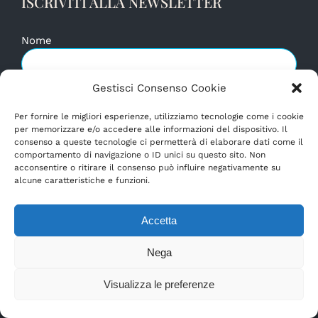
ISCRIVITI ALLA NEWSLETTER
Nome
Cognome
Gestisci Consenso Cookie
Per fornire le migliori esperienze, utilizziamo tecnologie come i cookie
per memorizzare e/o accedere alle informazioni del dispositivo. Il
Data di Nascita
consenso a queste tecnologie ci permetterà di elaborare dati come il
comportamento di navigazione o ID unici su questo sito. Non
acconsentire o ritirare il consenso può influire negativamente su
Interesse per Yoga, Meditazione, Pilates, Postura,
alcune caratteristiche e funzioni.
Salute e Olistica?
Accetta
Interesse per Fitness, Dimagrimento, Tonificazione?
Nega
Interesse per Danza, Arti Circensi, Acrobatica Aerea e
Pole Dance?
Need help?
Visualizza le preferenze