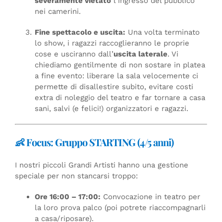
severamente vietato
l’ingresso del pubblico
nei camerini.
Fine spettacolo e uscita:
Una volta terminato
lo show, i ragazzi raccoglieranno le proprie
cose e usciranno dall’
uscita laterale
. Vi
chiediamo gentilmente di non sostare in platea
a fine evento: liberare la sala velocemente ci
permette di disallestire subito, evitare costi
extra di noleggio del teatro e far tornare a casa
sani, salvi (e felici!) organizzatori e ragazzi.
👶 Focus: Gruppo STARTING (4/5 anni)
I nostri piccoli Grandi Artisti hanno una gestione
speciale per non stancarsi troppo:
Ore 16:00 – 17:00:
Convocazione in teatro per
la loro prova palco (poi potrete riaccompagnarli
a casa/riposare).