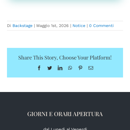
Di
Backstage
|
Maggio 1st, 2026
|
Notice
|
0 Commenti
Share This Story, Choose Your Platform!
Facebook
Twitter
LinkedIn
WhatsApp
Pinterest
Email
GIORNI E ORARI APERTURA
dal Lunedi al Venerdi