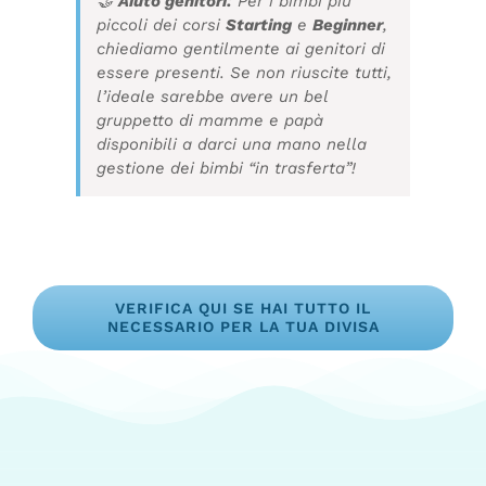
🤝
Aiuto genitori:
Per i bimbi più
piccoli dei corsi
Starting
e
Beginner
,
chiediamo gentilmente ai genitori di
essere presenti. Se non riuscite tutti,
l’ideale sarebbe avere un bel
gruppetto di mamme e papà
disponibili a darci una mano nella
gestione dei bimbi “in trasferta”!
VERIFICA QUI SE HAI TUTTO IL
NECESSARIO PER LA TUA DIVISA