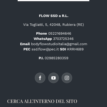
FLOW SSD a R.L.
Via Togliatti, 5, 42048, Rubiera (RE)
Phone
05221694646
WhatsApp
3703725346
Email
bodyflowstudioitalia@gmail.com
PEC
ssd.flow@pec.it
SDI
KRRH6B9
P.I.
02985280359
CERCA ALL’INTERNO DEL SITO