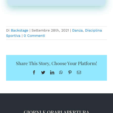
Di
Backstage
|
Settembre 28th, 2021
|
Danza
,
Disciplina
Sportiva
|
0 Commenti
Share This Story, Choose Your Platform!
Facebook
Twitter
LinkedIn
WhatsApp
Pinterest
Email
GIORNI E ORARI APERTURA