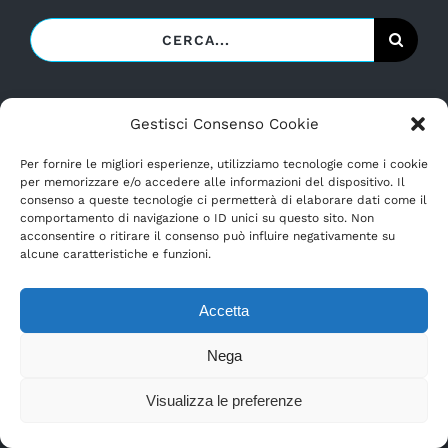
Cerca
per:
AREA RISERVATA
Gestisci Consenso Cookie
Per fornire le migliori esperienze, utilizziamo tecnologie come i cookie
per memorizzare e/o accedere alle informazioni del dispositivo. Il
Username:
consenso a queste tecnologie ci permetterà di elaborare dati come il
comportamento di navigazione o ID unici su questo sito. Non
acconsentire o ritirare il consenso può influire negativamente su
alcune caratteristiche e funzioni.
Password
Accetta
Nega
Alternative:
Need help?
Visualizza le preferenze