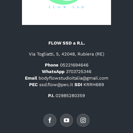
FLOW SSD a R.L.
Via Togliatti, 5, 42048, Rubiera (RE)
Phone
05221694646
WhatsApp
3703725346
Email
bodyflowstudioitalia@gmail.com
PEC
ssd.flow@pec.it
SDI
KRRH6B9
P.I.
02985280359