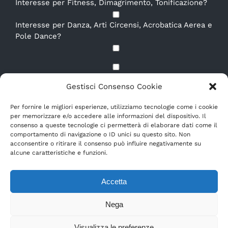
Interesse per Fitness, Dimagrimento, Tonificazione?
Interesse per Danza, Arti Circensi, Acrobatica Aerea e
Pole Dance?
Dichiaro di aver letto e compreso la
Privacy Policy.
*
Gestisci Consenso Cookie
E-mail
*
Per fornire le migliori esperienze, utilizziamo tecnologie come i cookie
per memorizzare e/o accedere alle informazioni del dispositivo. Il
consenso a queste tecnologie ci permetterà di elaborare dati come il
comportamento di navigazione o ID unici su questo sito. Non
acconsentire o ritirare il consenso può influire negativamente su
alcune caratteristiche e funzioni.
Accetta
Nega
© Copyright 2015 -
2026 | BACKSTAGE SSD a RL | All Rights
Reserved
Visualizza le preferenze