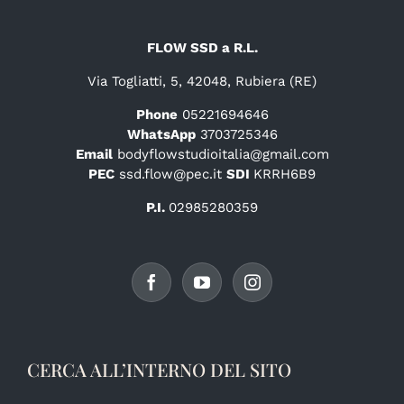
FLOW SSD a R.L.
Via Togliatti, 5, 42048, Rubiera (RE)
Phone
05221694646
WhatsApp
3703725346
Email
bodyflowstudioitalia@gmail.com
PEC
ssd.flow@pec.it
SDI
KRRH6B9
P.I.
02985280359
CERCA ALL’INTERNO DEL SITO