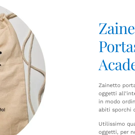
Zaine
Porta
Acad
Zainetto porta
oggetti all’in
in modo ordina
abiti sporchi 
Utilissimo qu
oggetti, per n