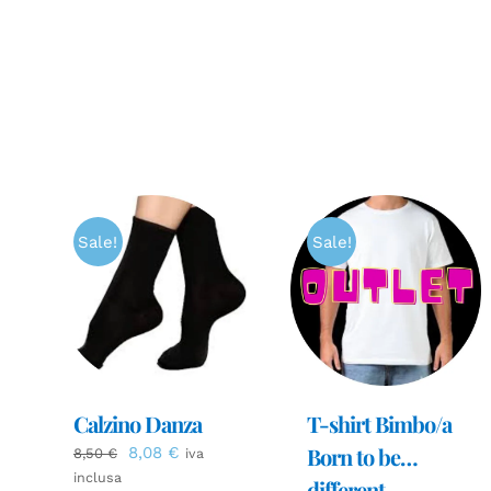
Sale!
Sale!
Calzino Danza
T-shirt Bimbo/a
Il
Il
Born to be…
8,08
€
8,50
€
iva
prezzo
prezzo
inclusa
different