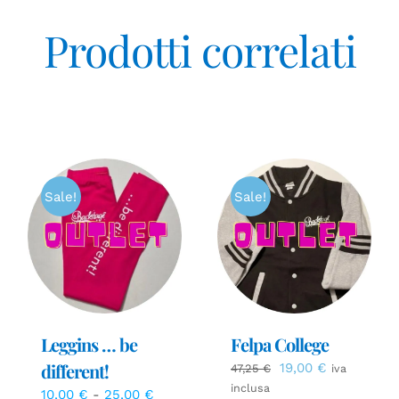
Prodotti correlati
Sale!
Sale!
Leggins … be
Felpa College
different!
Il
Il
19,00
€
47,25
€
iva
prezzo
prezzo
inclusa
Fascia
10,00
€
-
25,00
€