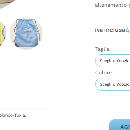
allenamento 
4
iva inclusa
Taglia
Colore
bianco/fuxia,
AG