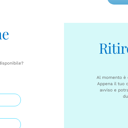
Alternative:
ne
Riti
disponibile?
Al momento è di
Appena il tuo o
avviso e potra
du