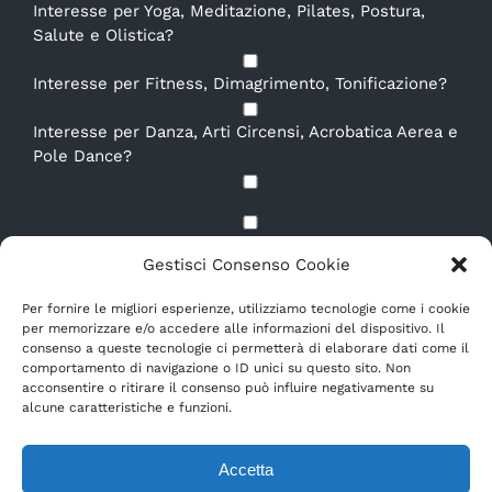
Interesse per Yoga, Meditazione, Pilates, Postura,
Salute e Olistica?
Interesse per Fitness, Dimagrimento, Tonificazione?
Interesse per Danza, Arti Circensi, Acrobatica Aerea e
Pole Dance?
Dichiaro di aver letto e compreso la
Privacy Policy.
*
Gestisci Consenso Cookie
E-mail
*
Per fornire le migliori esperienze, utilizziamo tecnologie come i cookie
per memorizzare e/o accedere alle informazioni del dispositivo. Il
consenso a queste tecnologie ci permetterà di elaborare dati come il
comportamento di navigazione o ID unici su questo sito. Non
acconsentire o ritirare il consenso può influire negativamente su
alcune caratteristiche e funzioni.
Accetta