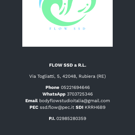
FLOW SSD a R.L.
Via Togliatti, 5, 42048, Rubiera (RE)
Phone
05221694646
WhatsApp
3703725346
Email
bodyflowstudioitalia@gmail.com
PEC
ssd.flow@pec.it
SDI
KRRH6B9
P.I.
02985280359