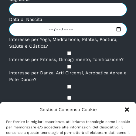
Data di Nascita
Interesse per Yoga, Meditazione, Pilates, Postura,
Salute e Olistica?
Interesse per Fitness, Dimagrimento, Tonificazione?
Interesse per Danza, Arti Circensi, Acrobatica Aerea e
Pole Dance?
Dichiaro di aver letto e compreso la
Privacy Policy.
*
Gestisci Consenso Cookie
E-mail
*
Per fornire le migliori esperienze, utilizziamo tecnologie come i cookie
per memorizzare e/o accedere alle informazioni del dispositivo. Il
consenso a queste tecnologie ci permetterà di elaborare dati come il