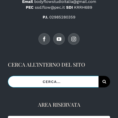
Email
bodyflowstudioitalia@gmail.com
PEC
ssd.flow@pec.it
SDI
KRRH6B9
P.I.
02985280359
CERCA ALL’INTERNO DEL SITO
Cerca
per:
AREA RISERVATA