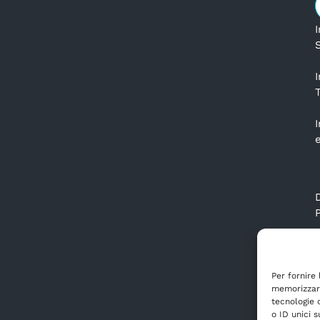
I
S
P
Per fornire
memorizzare
tecnologie 
o ID unici s