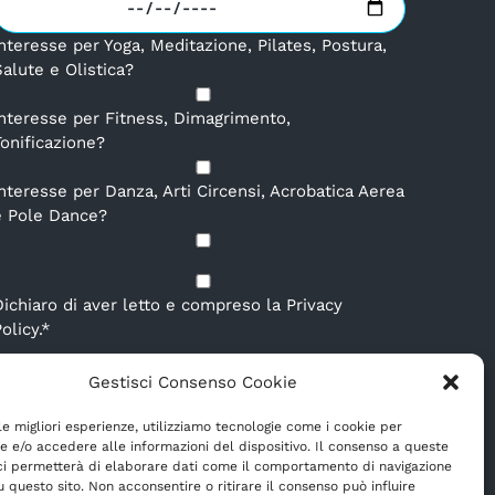
nteresse per Yoga, Meditazione, Pilates, Postura,
alute e Olistica?
Interesse per Fitness, Dimagrimento,
Tonificazione?
Interesse per Danza, Arti Circensi, Acrobatica Aerea
e Pole Dance?
Dichiaro di aver letto e compreso la
Privacy
olicy.
*
E-mail
*
Gestisci Consenso Cookie
 le migliori esperienze, utilizziamo tecnologie come i cookie per
 e/o accedere alle informazioni del dispositivo. Il consenso a queste
ci permetterà di elaborare dati come il comportamento di navigazione
u questo sito. Non acconsentire o ritirare il consenso può influire