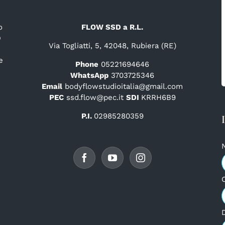
o
FLOW SSD a R.L.
D
Via Togliatti, 5, 42048, Rubiera (RE)
e
Phone
05221694646
WhatsApp
3703725346
Email
bodyflowstudioitalia@gmail.com
PEC
ssd.flow@pec.it
SDI
KRRH6B9
P.I.
02985280359