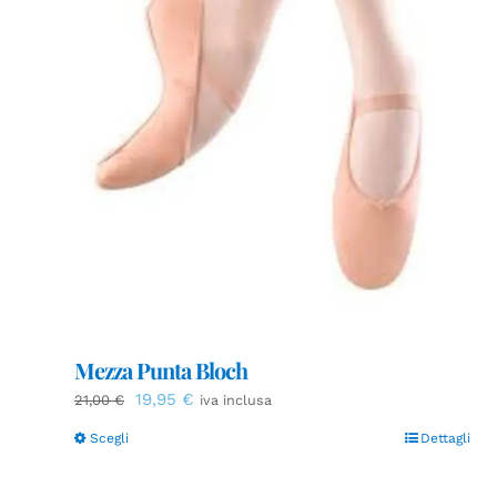
Mezza Punta Bloch
Il
Il
19,95
€
21,00
€
iva inclusa
prezzo
prezzo
Scegli
Dettagli
originale
attuale
era:
è:
21,00 €.
19,95 €.