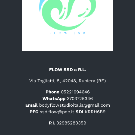
FLOW SSD a R.L.
Via Togliatti, 5, 42048, Rubiera (RE)
Phone
05221694646
WhatsApp
3703725346
Email
bodyflowstudioitalia@gmail.com
PEC
ssd.flow@pec.it
SDI
KRRH6B9
P.I.
02985280359