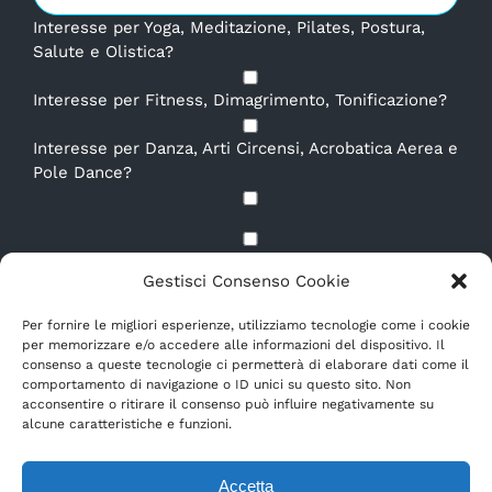
Interesse per Yoga, Meditazione, Pilates, Postura,
Salute e Olistica?
Interesse per Fitness, Dimagrimento, Tonificazione?
Interesse per Danza, Arti Circensi, Acrobatica Aerea e
Pole Dance?
Dichiaro di aver letto e compreso la
Privacy Policy.
*
Gestisci Consenso Cookie
E-mail
*
Per fornire le migliori esperienze, utilizziamo tecnologie come i cookie
per memorizzare e/o accedere alle informazioni del dispositivo. Il
consenso a queste tecnologie ci permetterà di elaborare dati come il
comportamento di navigazione o ID unici su questo sito. Non
acconsentire o ritirare il consenso può influire negativamente su
alcune caratteristiche e funzioni.
Accetta