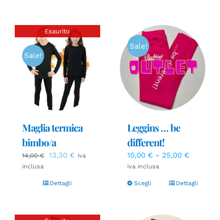
Esaurito
Sale!
Sale!
Maglia termica
Leggins … be
bimbo/a
different!
Il
Il
Fascia
13,30
€
10,00
€
-
25,00
€
14,00
€
iva
prezzo
prezzo
di
inclusa
iva inclusa
originale
attuale
prezzo:
Dettagli
Scegli
Dettagli
era:
è:
da
14,00 €.
13,30 €.
10,00 €
a
25,00 €