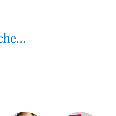
nche…