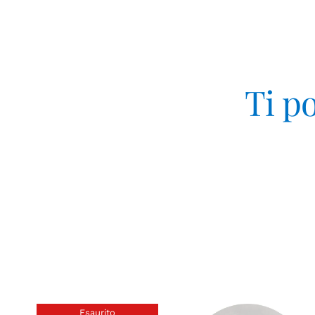
Ti p
Esaurito