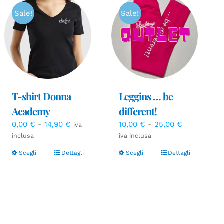
Sale!
Sale!
T-shirt Donna
Leggins … be
Academy
different!
Fascia
Fascia
0,00
€
-
14,90
€
10,00
€
-
25,00
€
iva
di
di
inclusa
iva inclusa
prezzo:
prezzo:
Scegli
Dettagli
Scegli
Dettagli
da
da
0,00 €
10,00 €
a
a
14,90 €
25,00 €