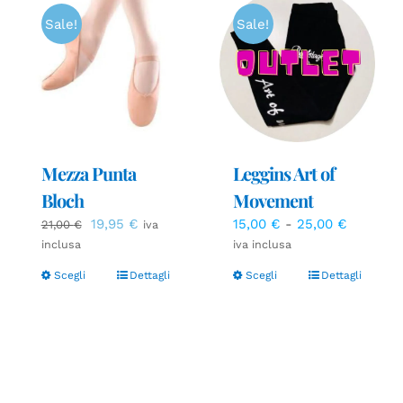
Sale!
Sale!
Mezza Punta
Leggins Art of
a
Bloch
Movement
Il
Il
Fascia
19,95
€
15,00
€
-
25,00
€
21,00
€
iva
o:
prezzo
prezzo
di
inclusa
iva inclusa
originale
attuale
prezzo:
3 €
Scegli
Dettagli
Scegli
Dettagli
era:
è:
da
21,00 €.
19,95 €.
15,00 €
5 €
a
25,00 €