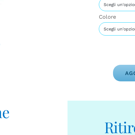
Colore
AG
Alternative:
ne
Riti