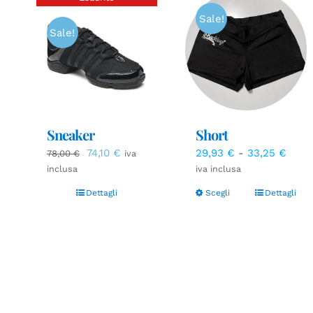
Sale!
Sale!
Sneaker
Short
Il
Il
Fasci
74,10
€
29,93
€
-
33,25
€
78,00
€
iva
prezzo
prezzo
di
inclusa
iva inclusa
originale
attuale
prezz
Dettagli
Scegli
Dettagli
era:
è:
da
78,00 €.
74,10 €.
29,9
a
33,2