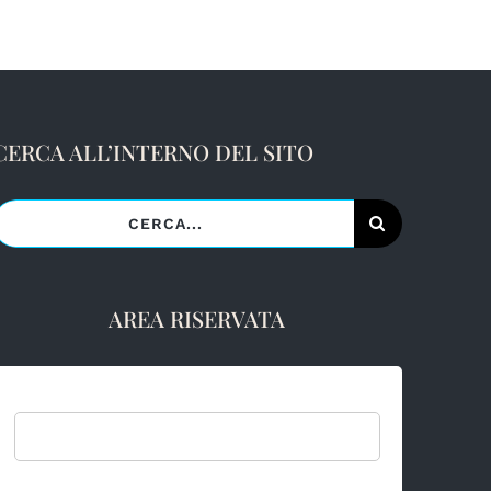
CERCA ALL’INTERNO DEL SITO
Cerca
er:
AREA RISERVATA
Username: