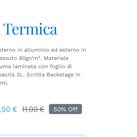
 Termica
nterno in alluminio ed esterno in
essuto 80gr/m². Materiale
iuma laminata con foglio di
pacità 3L. Scritta Backstage in
nti.
,50
€
11,00
€
50% Off
Il
Il
prezzo
prezzo
originale
attuale