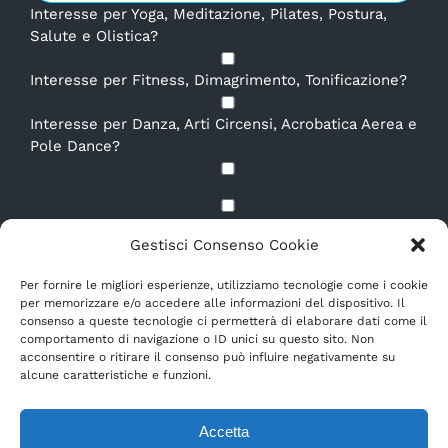
Interesse per Yoga, Meditazione, Pilates, Postura,
Salute e Olistica?
Interesse per Fitness, Dimagrimento, Tonificazione?
Interesse per Danza, Arti Circensi, Acrobatica Aerea e
Pole Dance?
Dichiaro di aver letto e compreso la
Privacy Policy.
*
Gestisci Consenso Cookie
E-mail
*
Per fornire le migliori esperienze, utilizziamo tecnologie come i cookie
per memorizzare e/o accedere alle informazioni del dispositivo. Il
consenso a queste tecnologie ci permetterà di elaborare dati come il
comportamento di navigazione o ID unici su questo sito. Non
acconsentire o ritirare il consenso può influire negativamente su
alcune caratteristiche e funzioni.
Accetta