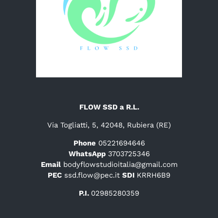
FLOW SSD a R.L.
Via Togliatti, 5, 42048, Rubiera (RE)
Phone
05221694646
WhatsApp
3703725346
Email
bodyflowstudioitalia@gmail.com
PEC
ssd.flow@pec.it
SDI
KRRH6B9
P.I.
02985280359