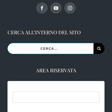
CERCA ALL’INTERNO DEL SITO
Cerca
per:
AREA RISERVATA
Username:
Password