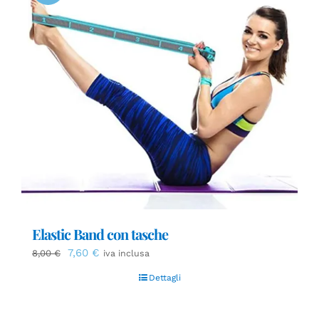
Elastic Band con tasche
Il
Il
7,60
€
8,00
€
iva inclusa
prezzo
prezzo
Dettagli
originale
attuale
era:
è:
8,00 €.
7,60 €.